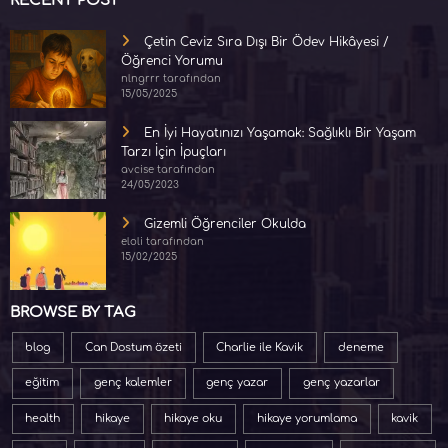
RECENT POST
Çetin Ceviz Sıra Dışı Bir Ödev Hikâyesi /
Öğrenci Yorumu
nlngrrr tarafından
15/05/2025
En İyi Hayatınızı Yaşamak: Sağlıklı Bir Yaşam
Tarzı İçin İpuçları
avcise tarafından
24/05/2023
Gizemli Öğrenciler Okulda
eloli tarafından
15/02/2025
BROWSE BY TAG
blog
Can Dostum özeti
Charlie ile Kavik
deneme
eğitim
genç kalemler
genç yazar
genç yazarlar
health
hikaye
hikaye oku
hikaye yorumlama
kavik