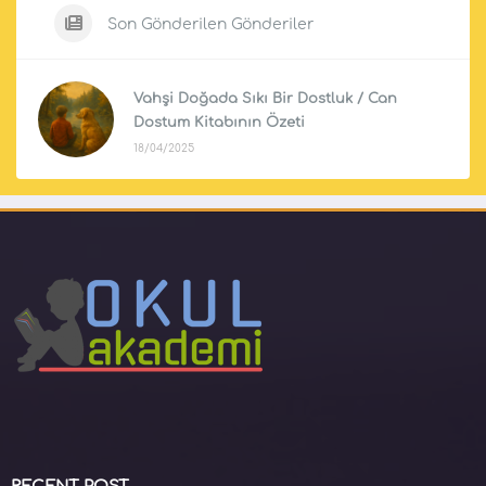
Son Gönderilen Gönderiler
Vahşi Doğada Sıkı Bir Dostluk / Can
Dostum Kitabının Özeti
18/04/2025