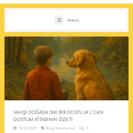
Menü
VAHŞI DOĞADA SIKI BIR DOSTLUK / CAN
DOSTUM KITABININ ÖZETI
18/04/2025
Blog
,
Yazarlarımız
5