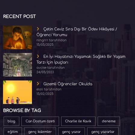
RECENT POST
Çetin Ceviz Sıra Dışı Bir Ödev Hikâyesi /
Öğrenci Yorumu
nlngrrr tarafından
15/05/2025
En İyi Hayatınızı Yaşamak: Sağlıklı Bir Yaşam
Tarzı İçin İpuçları
avcise tarafından
24/05/2023
Gizemli Öğrenciler Okulda
eloli tarafından
15/02/2025
BROWSE BY TAG
blog
Can Dostum özeti
Charlie ile Kavik
deneme
eğitim
genç kalemler
genç yazar
genç yazarlar