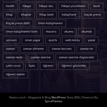
health
hikaye
hikaye oku
hikaye yorumlama
kavik
kitap
kitaplar
Kitap özeti
kütüphane
küçük prens
Küçük prens özeti
limon kütüphanesi
limon kütüphanesi özeti
macera
okuma
okumak
serüven
sinan yaşar
sports
walt morey
yazar
zaman
zaman deneme
zaman kavramı
zaman ne
zaman nedir
zaman üzerine
zaman üzerine düşünceler
çetin ceviz
öykü
öğrenci
öğrenci gözünden
öğrenci kalem
Newscrunch - Magazine & Blog
WordPress
Tema 2026 | Powered By
SpiceThemes