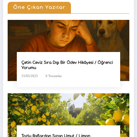
Öne Çıkan Yazılar
Çetin Ceviz Sıra Dışı Bir Ödev Hikâyesi / Öğrenci
Yorumu
15/05/2025
0 Yorumlar
Tozlu Raflardan Sızan Umut / Limon