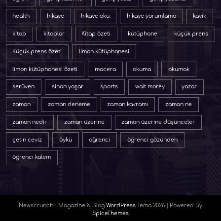
health
hikaye
hikaye oku
hikaye yorumlama
kavik
kitap
kitaplar
Kitap özeti
kütüphane
küçük prens
Küçük prens özeti
limon kütüphanesi
limon kütüphanesi özeti
macera
okuma
okumak
serüven
sinan yaşar
sports
walt morey
yazar
zaman
zaman deneme
zaman kavramı
zaman ne
zaman nedir
zaman üzerine
zaman üzerine düşünceler
çetin ceviz
öykü
öğrenci
öğrenci gözünden
öğrenci kalem
Newscrunch - Magazine & Blog
WordPress
Tema 2026 | Powered By
SpiceThemes