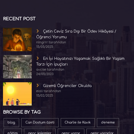
RECENT POST
Çetin Ceviz Sıra Dışı Bir Ödev Hikâyesi /
Öğrenci Yorumu
nlngrrr tarafından
15/05/2025
En İyi Hayatınızı Yaşamak: Sağlıklı Bir Yaşam
Tarzı İçin İpuçları
avcise tarafından
24/05/2023
Gizemli Öğrenciler Okulda
eloli tarafından
15/02/2025
BROWSE BY TAG
blog
Can Dostum özeti
Charlie ile Kavik
deneme
eğitim
genç kalemler
genç yazar
genç yazarlar