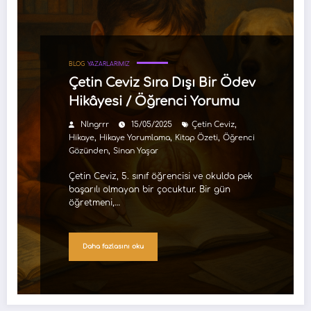
BLOG
YAZARLARIMIZ
Çetin Ceviz Sıra Dışı Bir Ödev
Hikâyesi / Öğrenci Yorumu
,
Nlngrrr
15/05/2025
Çetin Ceviz
,
,
,
Hikaye
Hikaye Yorumlama
Kitap Özeti
Öğrenci
,
Gözünden
Sinan Yaşar
Çetin Ceviz, 5. sınıf öğrencisi ve okulda pek
başarılı olmayan bir çocuktur. Bir gün
öğretmeni,…
Daha fazlasını oku