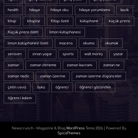
health
hikaye
hikaye oku
hikaye yorumlama
kavik
kitap
kitaplar
Kitap özeti
kütüphane
küçük prens
Küçük prens özeti
limon kütüphanesi
limon kütüphanesi özeti
macera
okuma
okumak
serüven
sinan yaşar
sports
walt morey
yazar
zaman
zaman deneme
zaman kavramı
zaman ne
zaman nedir
zaman üzerine
zaman üzerine düşünceler
çetin ceviz
öykü
öğrenci
öğrenci gözünden
öğrenci kalem
Newscrunch - Magazine & Blog
WordPress
Tema 2026 | Powered By
SpiceThemes