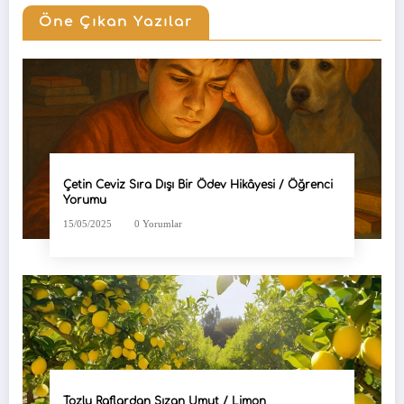
Öne Çıkan Yazılar
Çetin Ceviz Sıra Dışı Bir Ödev Hikâyesi / Öğrenci
Yorumu
15/05/2025
0 Yorumlar
Tozlu Raflardan Sızan Umut / Limon