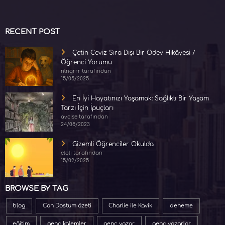
RECENT POST
Çetin Ceviz Sıra Dışı Bir Ödev Hikâyesi /
Öğrenci Yorumu
nlngrrr tarafından
15/05/2025
En İyi Hayatınızı Yaşamak: Sağlıklı Bir Yaşam
Tarzı İçin İpuçları
avcise tarafından
24/05/2023
Gizemli Öğrenciler Okulda
eloli tarafından
15/02/2025
BROWSE BY TAG
blog
Can Dostum özeti
Charlie ile Kavik
deneme
eğitim
genç kalemler
genç yazar
genç yazarlar