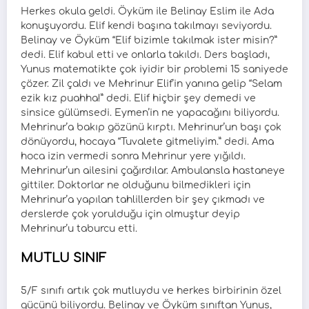
Herkes okula geldi. Öyküm ile Belinay Eslim ile Ada
konuşuyordu. Elif kendi başına takılmayı seviyordu.
Belinay ve Öyküm “Elif bizimle takılmak ister misin?”
dedi. Elif kabul etti ve onlarla takıldı. Ders başladı,
Yunus matematikte çok iyidir bir problemi 15 saniyede
çözer. Zil çaldı ve Mehrinur Elif’in yanına gelip “Selam
ezik kız puahha!” dedi. Elif hiçbir şey demedi ve
sinsice gülümsedi. Eymen’in ne yapacağını biliyordu.
Mehrinur’a bakıp gözünü kırptı. Mehrinur’un başı çok
dönüyordu, hocaya “Tuvalete gitmeliyim.” dedi. Ama
hoca izin vermedi sonra Mehrinur yere yığıldı.
Mehrinur’un ailesini çağırdılar. Ambulansla hastaneye
gittiler. Doktorlar ne olduğunu bilmedikleri için
Mehrinur’a yapılan tahlillerden bir şey çıkmadı ve
derslerde çok yorulduğu için olmuştur deyip
Mehrinur’u taburcu etti.
MUTLU SINIF
5/F sınıfı artık çok mutluydu ve herkes birbirinin özel
gücünü biliyordu. Belinay ve Öyküm sınıftan Yunus,