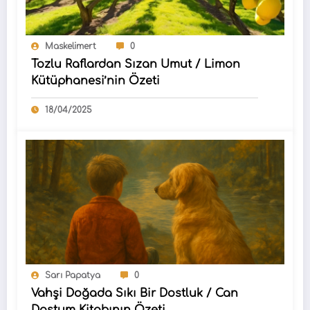
Maskelimert
0
Tozlu Raflardan Sızan Umut / Limon
Kütüphanesi’nin Özeti
18/04/2025
Sarı Papatya
0
Vahşi Doğada Sıkı Bir Dostluk / Can
Dostum Kitabının Özeti