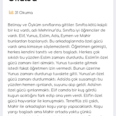
31 Okuma
Belinay ve Öyküm sınıflarına gittiler. Sınıfta kötü kalpli
bir kız vardı, adı Mehrinur’du. Sınıfta iyi öğrenciler de
vardı. Elif, Yunus, Eslim, Ada, Eymen ve Mahir
bunlardan bazılarıydı. Bu arkadaşlarında özel gücü
vardı ama kimseye söylemezlerdi. Öğretmen gelmişti,
herkes kendini tanıttı ve ders başladı. Herkes çok
sıkıldı bu yüzden Eslim zamanı durdurdu. Eslim’in özel
gücü zamanı ileri almaktı. Yunus tuvalete gitmek
istedi fakat öğretmen izin vermedi. Bunun üzerine
Yunus zamanı durdurup tuvalete gitti. Yunus’un özel
gücü zamanı durdurmaktı. Ada’da çok susamıştı bu
yüzden hemen ışınlandı, suyunu alıp geldi. Ada’nın
özel gücü ışınlanmaktı. Elif camda bir kuş gördü
kuşun acıktığını fark edip ona yem verdi. Elif’in özel
gücü hayvanlar ile konuşmaktı. Teneffüs zili çaldı,
Mahir ile arkadaşları koşu yarışı yapacaklardı. Koşu
yarışı başladı ama Mahir ortada yoktu çünkü