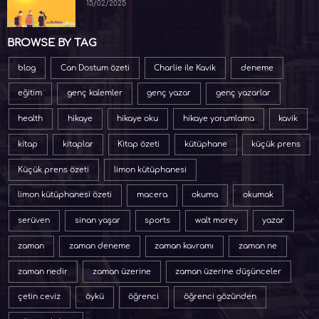
BROWSE BY TAG
blog
Can Dostum özeti
Charlie ile Kavik
deneme
eğitim
genç kalemler
genç yazar
genç yazarlar
health
hikaye
hikaye oku
hikaye yorumlama
kavik
kitap
kitaplar
Kitap özeti
kütüphane
küçük prens
Küçük prens özeti
limon kütüphanesi
limon kütüphanesi özeti
macera
okuma
okumak
serüven
sinan yaşar
sports
walt morey
yazar
zaman
zaman deneme
zaman kavramı
zaman ne
zaman nedir
zaman üzerine
zaman üzerine düşünceler
çetin ceviz
öykü
öğrenci
öğrenci gözünden
öğrenci kalem