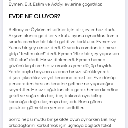
Eymen, Elif, Eslim ve Ada’yı evlerine çağırdılar.
EVDE NE OLUYOR?
Belinay ve Öyküm misafirler için bir şeyler hazırladı.
Akşam olunca geldiler ve kutu oyunu oynadılar. Tam o
sırada camdan bir tıkırtı geldi ve korktular. Eymen ve
Yunus bir şey olmaz dedi. O sırada camdan bir hırsız
girip “Teslim olun!” dedi. Eymen “Bize bir şey yaparsan
kötü olur” dedi. Hırsız dinlemedi. Eymen hemen
gözünü kırptı ve hırsız oracıkta yere düşüp bayıldı.
Yerde boylu boyunca uzanan hırsızı sürükleyerek
dışarı çıkardılar ve yol kenarına bıraktılar. Eve dönüp
pencereden hırsızın kendine gelince ne yapacağını
seyrettiler. Hırsız soğuktan olsa gerek hemen kendine
geldi ve sağa sola boş boş bakarak aya kalkıp
karanlığa doğru koşmaya başladı. Bunu gören
çocuklar gülmekten yerlere serildiler.
Sonra hepsi mutlu bir şekilde oyun oynarken Belinay
arkadaşlarını korkutmak için uçmaya başladı fakat