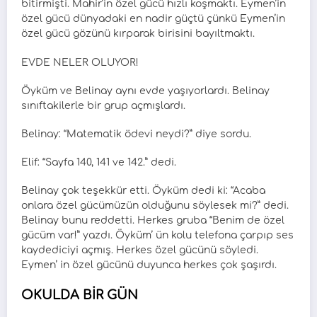
bitirmişti. Mahir’in özel gücü hızlı koşmaktı. Eymen’in
özel gücü dünyadaki en nadir güçtü çünkü Eymen’in
özel gücü gözünü kırparak birisini bayıltmaktı.
EVDE NELER OLUYOR!
Öyküm ve Belinay aynı evde yaşıyorlardı. Belinay
sınıftakilerle bir grup açmışlardı.
Belinay: “Matematik ödevi neydi?” diye sordu.
Elif: “Sayfa 140, 141 ve 142.” dedi.
Belinay çok teşekkür etti. Öyküm dedi ki: “Acaba
onlara özel gücümüzün olduğunu söylesek mi?” dedi.
Belinay bunu reddetti. Herkes gruba “Benim de özel
gücüm var!” yazdı. Öyküm’ ün kolu telefona çarpıp ses
kaydediciyi açmış. Herkes özel gücünü söyledi.
Eymen’ in özel gücünü duyunca herkes çok şaşırdı.
OKULDA BİR GÜN