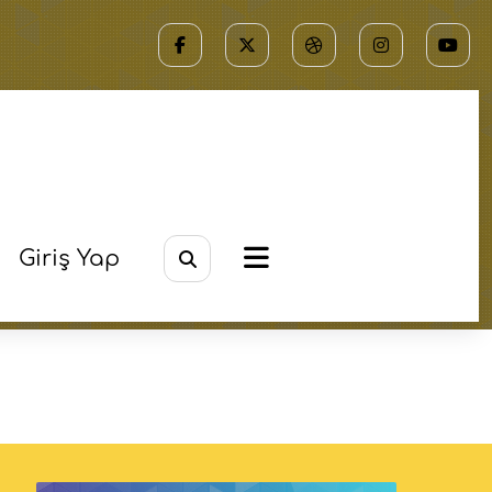
1
0
17.4K
RILER
YORUMLAR
GÖRÜNTÜLENMELER
Giriş Yap