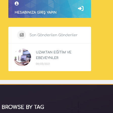
HESABINIZA GIRIŞ YAPIN
Son Gönderilen Gönderiler
UZAKTAN EĞİTİM VE
EBEVEYNLER
08/05/2021
BROWSE BY TAG