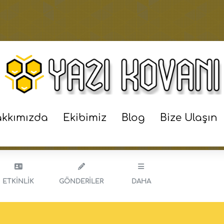
M DIŞI
GÖNDE
kkımızda
Ekibimiz
Blog
Bize Ulaşın
ETKINLIK
GÖNDERILER
DAHA