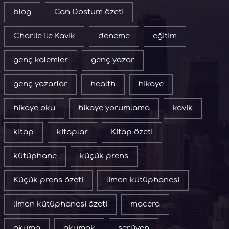
blog
Can Dostum özeti
Charlie ile Kavik
deneme
eğitim
genç kalemler
genç yazar
genç yazarlar
health
hikaye
hikaye oku
hikaye yorumlama
kavik
kitap
kitaplar
Kitap özeti
kütüphane
küçük prens
Küçük prens özeti
limon kütüphanesi
limon kütüphanesi özeti
macera
okuma
okumak
serüven